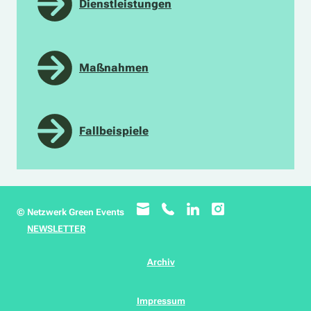
Auch die Bewässerung von Freiflächen der
Dienstleistungen
Veranstaltungsstätte solltet ihr so effizient wie
möglich planen – hierfür kann in einigen
Veranstaltungsstätten sogar das Grauwasser der
Maßnahmen
sanitären Anlagen oder gesammeltes Regenwasser
zum Einsatz kommen, um sauberes Trinkwasser zu
sparen.
Fallbeispiele
© Netzwerk Green Events
NEWSLETTER
Archiv
Impressum