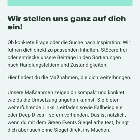
Kosten
Management
Veranstaltungsort
Strategie & Konzepte
Standortwahl
Fläche & Ort
Wir stellen uns ganz auf dich
Ressourcenschonender Betrieb
Personal & Teammanagement
ein!
Verträge & Programm
Finanzen
Programmgestaltung
Sponsoring
Ob konkrete Frage oder die Suche nach Inspiration: Wir
Beauftragung & Verträge
Preisgestaltung & Sonderkonditionen
führen dich direkt zu passenden Inhalten. Stöbere frei
Klimaschutzmaßnahmen
Sicherheit & Teilhabe
oder entdecke unsere Beiträge in den Sortierungen
Klimawirkung der Veranstaltung
Sicherheitskonzepte
nach Handlungsfeldern und Zuständigkeiten.
Mobilität
Awareness & Teilhabe
Energie
Barrierefreiheit
Hier findest du die Maßnahmen, die dich weiterbringen.
Beschaffung & Abfall
Booking & Verträge
Veranstaltungsmaterial
Booking
Unsere Maßnahmen zeigen dir kompakt und konkret,
Abfallmanagement
Nachhaltigkeitsorientierte Auftragsvergabe
wie du die Umsetzung angehen kannst. Sie bieten
Unterkunft
Locationmanagement
weiterführende Links, Leitfäden sowie Fallbeispiele
Hotelauswahl
Abfall & Reinigung
oder Deep Dives – sofern vorhanden. Das ist nützlich,
Gastronomie
Dekoration & Ausstattung
wenn du mit dem Green Events Siegel arbeitest, bringt
Speisewirtschaft
Produktion
dich aber auch ohne Siegel direkt ins Machen.
Crew- und sonstiges Catering
Technische Produktion