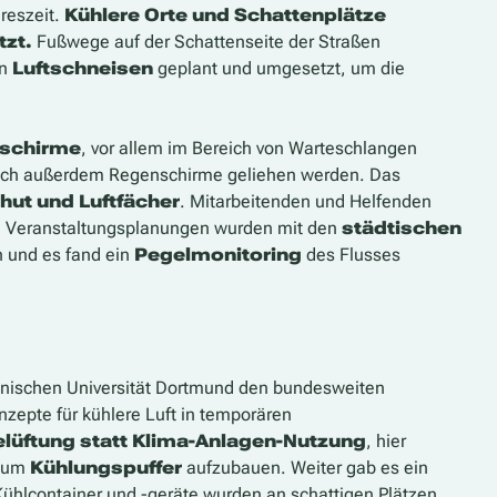
reszeit.
Kühlere Orte und Schattenplätze
tzt.
Fußwege auf der Schattenseite der Straßen
en
Luftschneisen
geplant und umgesetzt, um die
schirme
, vor allem im Bereich von Warteschlangen
 sich außerdem Regenschirme geliehen werden. Das
hut und Luftfächer
. Mitarbeitenden und Helfenden
e Veranstaltungsplanungen wurden mit den
städtischen
 und es fand ein
Pegelmonitoring
des Flusses
chnischen Universität Dortmund den bundesweiten
epte für kühlere Luft in temporären
elüftung statt Klima-Anlagen-Nutzung
, hier
, um
Kühlungspuffer
aufzubauen. Weiter gab es ein
Kühlcontainer und -geräte wurden an schattigen Plätzen