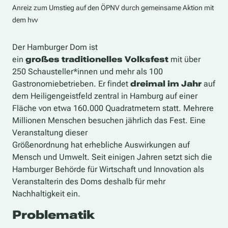
Anreiz zum Umstieg auf den ÖPNV durch gemeinsame Aktion mit
dem hvv
Der Hamburger Dom ist
ein
gro
ß
es
traditionelles
Volksfest
mit über
250 Schausteller*innen und mehr als 100
Gastronomiebetrieben. Er findet
dreimal im Jahr
auf
dem Heiligengeistfeld zentral in Hamburg auf einer
Fläche von etwa 160.000 Quadratmetern statt. Mehrere
Millionen Menschen besuchen
jährlich
das Fest.
Eine
Veranstaltung
dieser
Grö
ß
enordnung
hat
erhebliche
Auswirkungen
auf
Mensch
und Umwelt
. Seit einigen Jahren setz
t
sich die
Hamburger Behörde für Wirtschaft und Innovation
als
Veranstalterin des Doms
deshalb für mehr
Nachhaltigkeit ein.
Problematik